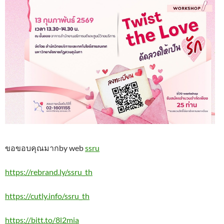
ขอขอบคุณมากby web
ssru
https://rebrand.ly/ssru_th
https://cutly.info/ssru_th
https://bitt.to/8l2mia