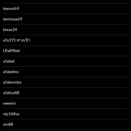
teenoi69
temmax69
texas24
ufa191 ทางเข้า
Ufa89bet
ufabet
ufabetxx
ufabombx
ufafox88
veewin
vip168sa
xin88