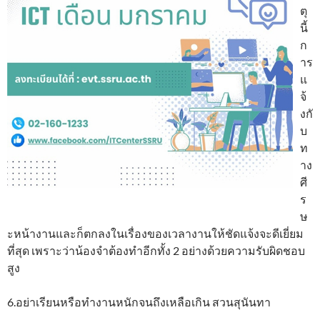
ตุ
นี้
ก
าร
แ
จ้
งกั
บ
ท
าง
ศี
ร
ษ
ะหน้างานและก็ตกลงในเรื่องของเวลางานให้ชัดแจ้งจะดีเยี่ยม
ที่สุด เพราะว่าน้องจำต้องทำอีกทั้ง 2 อย่างด้วยความรับผิดชอบ
สูง
6.อย่าเรียนหรือทำงานหนักจนถึงเหลือเกิน สวนสุนันทา