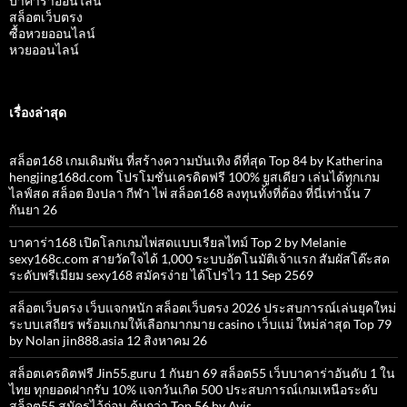
บาคาร่าออนไลน์
สล็อตเว็บตรง
ซื้อหวยออนไลน์
หวยออนไลน์
เรื่องล่าสุด
สล็อต168 เกมเดิมพัน ที่สร้างความบันเทิง ดีที่สุด Top 84 by Katherina
hengjing168d.com โปรโมชั่นเครดิตฟรี 100% ยูสเดียว เล่นได้ทุกเกม
ไลฟ์สด สล็อต ยิงปลา กีฬา ไพ่ สล็อต168 ลงทุนทั้งที่ต้อง ที่นี่เท่านั้น 7
กันยา 26
บาคาร่า168 เปิดโลกเกมไพ่สดแบบเรียลไทม์ Top 2 by Melanie
sexy168c.com สายวัดใจได้ 1,000 ระบบอัตโนมัติเจ้าแรก สัมผัสโต๊ะสด
ระดับพรีเมียม sexy168 สมัครง่าย ได้โปรไว 11 Sep 2569
สล็อตเว็บตรง เว็บแจกหนัก สล็อตเว็บตรง 2026 ประสบการณ์เล่นยุคใหม่
ระบบเสถียร พร้อมเกมให้เลือกมากมาย casino เว็บแม่ ใหม่ล่าสุด Top 79
by Nolan jin888.asia 12 สิงหาคม 26
สล็อตเครดิตฟรี Jin55.guru 1 กันยา 69 สล็อต55 เว็บบาคาร่าอันดับ 1 ใน
ไทย ทุกยอดฝากรับ 10% แจกวันเกิด 500 ประสบการณ์เกมเหนือระดับ
สล็อต55 สมัครไว้ก่อน คุ้มกว่า Top 56 by Avis