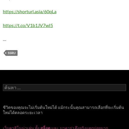
https://shorturl.asia/60qLa
https://t.co/V1b1JV7wI5
…
SSRU
ค้นหา
สำหรับ:
ชีวิตของคุณจะไม่เริ่มต้นใหม่ได้ แม้กระนั้นคุณสามารถเลือกที่จะเริ่มต้น
ใหม่ได้ตลอดระยะเวลา
เว็บคาสิโนน่าเล่น ทั้ง
สล็อต
และ
บาคาร่า
ตึงจริงแตกบ่อยมาก