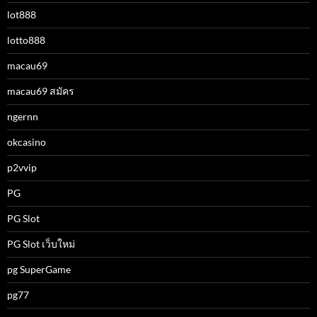
lot888
lotto888
macau69
macau69 สมัคร
ngernn
okcasino
p2vvip
PG
PG Slot
PG Slot เว็บใหม่
pg SuperGame
pg77