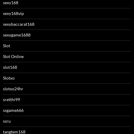
sexy168
sexy168vip
sexybaccarat168
sexygame1688
Slot
Slot Online
slot168
Slotxo
slotxo24hr
sretthi99
ssgame666
ssru
tangtem168