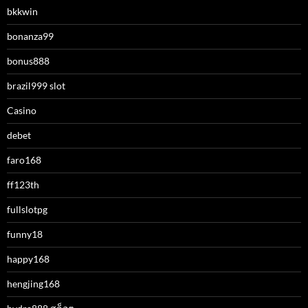
bkkwin
bonanza99
bonus888
brazil999 slot
Casino
debet
faro168
ff123th
fullslotpg
funny18
happy168
hengjing168