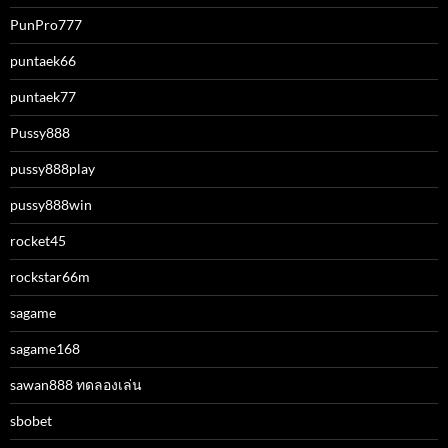
PunPro777
puntaek66
puntaek77
Pussy888
pussy888play
pussy888win
rocket45
rockstar66m
sagame
sagame168
sawan888 ทดลองเล่น
sbobet