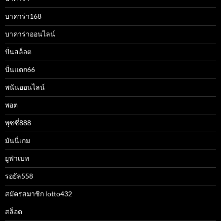
บาคาร่า168
บาคาร่าออนไลน์
ปั่นสล็อต
ปั่นแตก66
พนันออนไลน์
พอต
พุซซี่888
มันนี่เกม
ยูฟ่าเบท
รอยัล558
สมัครสมาชิก lotto432
สล็อต