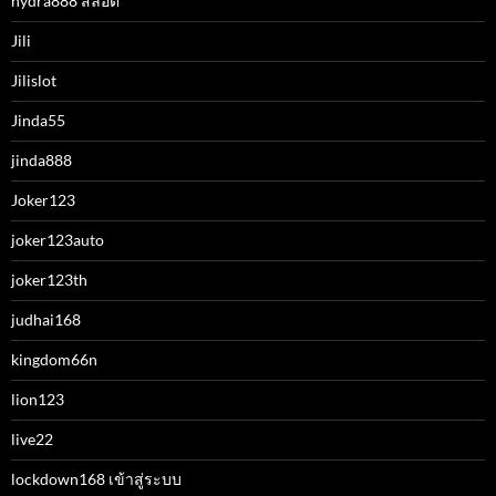
hydra888 สล็อต
Jili
Jilislot
Jinda55
jinda888
Joker123
joker123auto
joker123th
judhai168
kingdom66n
lion123
live22
lockdown168 เข้าสู่ระบบ