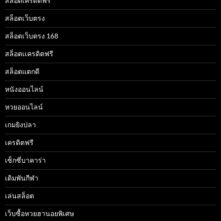
สล็อตเครดิตฟรี
สล็อตเว็บตรง
สล็อตเว็บตรง 168
สล็อตเเครดิตฟรี
สล็อตแตกดี
หนังออนไลน์
หวยออนไลน์
เกมยิงปลา
เครดิตฟรี
เซ็กซี่บาคาร่า
เดิมพันกีฬา
เล่นสล็อต
เว็บซื้อหวยฮานอยพิเศษ