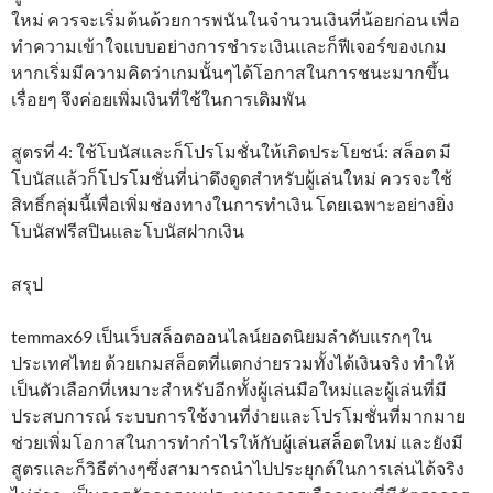
ใหม่ ควรจะเริ่มต้นด้วยการพนันในจำนวนเงินที่น้อยก่อน เพื่อ
ทำความเข้าใจแบบอย่างการชำระเงินและก็ฟีเจอร์ของเกม
หากเริ่มมีความคิดว่าเกมนั้นๆได้โอกาสในการชนะมากขึ้น
เรื่อยๆ จึงค่อยเพิ่มเงินที่ใช้ในการเดิมพัน
สูตรที่ 4: ใช้โบนัสและก็โปรโมชั่นให้เกิดประโยชน์: สล็อต มี
โบนัสแล้วก็โปรโมชั่นที่น่าดึงดูดสำหรับผู้เล่นใหม่ ควรจะใช้
สิทธิ์กลุ่มนี้เพื่อเพิ่มช่องทางในการทำเงิน โดยเฉพาะอย่างยิ่ง
โบนัสฟรีสปินและโบนัสฝากเงิน
สรุป
temmax69 เป็นเว็บสล็อตออนไลน์ยอดนิยมลำดับแรกๆใน
ประเทศไทย ด้วยเกมสล็อตที่แตกง่ายรวมทั้งได้เงินจริง ทำให้
เป็นตัวเลือกที่เหมาะสำหรับอีกทั้งผู้เล่นมือใหม่และผู้เล่นที่มี
ประสบการณ์ ระบบการใช้งานที่ง่ายและโปรโมชั่นที่มากมาย
ช่วยเพิ่มโอกาสในการทำกำไรให้กับผู้เล่นสล็อตใหม่ และยังมี
สูตรและก็วิธีต่างๆซึ่งสามารถนำไปประยุกต์ในการเล่นได้จริง