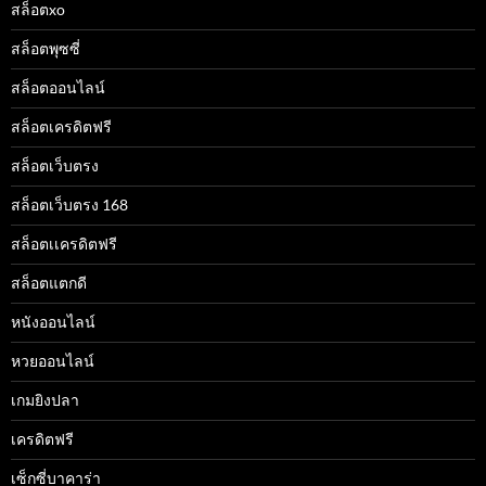
สล็อตxo
สล็อตพุซซี่
สล็อตออนไลน์
สล็อตเครดิตฟรี
สล็อตเว็บตรง
สล็อตเว็บตรง 168
สล็อตเเครดิตฟรี
สล็อตแตกดี
หนังออนไลน์
หวยออนไลน์
เกมยิงปลา
เครดิตฟรี
เซ็กซี่บาคาร่า