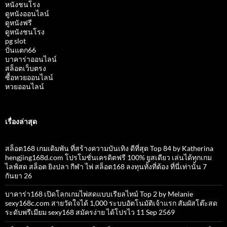
หนังชนโรง
ดูหนังออนไลน์
ดูหนังฟรี
ดูหนังชนโรง
pg slot
ปั่นแตก66
บาคาร่าออนไลน์
สล็อตเว็บตรง
ซื้อหวยออนไลน์
หวยออนไลน์
เรื่องล่าสุด
สล็อต168 เกมเดิมพัน ที่สร้างความบันเทิง ดีที่สุด Top 84 by Katherina
hengjing168d.com โปรโมชั่นเครดิตฟรี 100% ยูสเดียว เล่นได้ทุกเกม
ไลฟ์สด สล็อต ยิงปลา กีฬา ไพ่ สล็อต168 ลงทุนทั้งที่ต้อง ที่นี่เท่านั้น 7
กันยา 26
บาคาร่า168 เปิดโลกเกมไพ่สดแบบเรียลไทม์ Top 2 by Melanie
sexy168c.com สายวัดใจได้ 1,000 ระบบอัตโนมัติเจ้าแรก สัมผัสโต๊ะสด
ระดับพรีเมียม sexy168 สมัครง่าย ได้โปรไว 11 Sep 2569