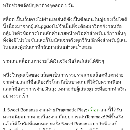
หรือช่วยขจัดปัญหาต่างๆตลอด 1 วัน
สล็อต เป็นเว็บตรงไม่ผ่านเอเย่นต์ ซึ่งเป็นข้อเด่นใหญ่ของเว็บไซต์
นี้ เนื่องมาจากผู้เล่นpgslotไม่จำเป็นที่จะต้องมาวิตกกังวลหรือ
กลุ้มใจหัวข้อการโดนหักค่านายหน้าหรือค่าสำหรับบริการอื่นๆ
ทั้งยังมีโปรโมชั่นและก็โบนัสแจกจริงทุกวี่วัน อีกทั้งสำหรับผู้เล่น
ใหม่และผู้เล่นเก่าที่กลับมาเล่นอย่างสม่ำเสมอ
รวมเกมสล็อตแตกง่าย ได้เงินจริง มือใหม่เล่นได้ชิวๆ
หนึ่งในจุดแข็งของ สล็อต เป็นการรวบรวมเกมสล็อตที่แตกง่าย
จากค่ายเกมมีชื่อเสียงทั่วโลก นี่เป็นบางเกมที่ได้รับความนิยม
และก็มีอัตราการจ่ายเงินสูง เหมาะกับผู้เล่นpgslotที่อยากทำเงิน
อย่างรวดเร็ว
1. Sweet Bonanza จากค่าย Pragmatic Play:
สล็อต
เกมนี้ได้รับ
ความนิยมมากมายเนื่องจากมีแบบการเล่นTemmax69ที่รื้นเริง
แล้วก็มีโบนัสที่แตกหลายครั้ง Sweet Bonanza มากับฟีเจอร์