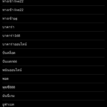
ทางเข้า live22
ทางเข้า live22
ทางเข้าpg
บาคาร่า
บาคาร่า168
บาคาร่าออนไลน์
ปั่นสล็อต
ปั่นแตก66
พนันออนไลน์
พอต
พุซซี่888
มันนี่เกม
ยูฟ่าเบท