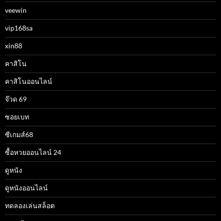
veewin
vip168sa
xin88
คาสิโน
คาสิโนออนไลน์
จ๊วด 69
ซอยเบท
ซีเกมส์68
ซื้อหวยออนไลน์ 24
ดูหนัง
ดูหนังออนไลน์
ทดลองเล่นสล็อต