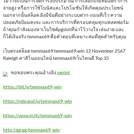
ไม่ว่าจะเป็นการจัดการงบประมาณ การเลือกเกมที่มีอัตราการ
จ่ายสูง หรือการใช้โบนัสและโปรโมชั่นให้เกิดคุณประโยชน์
นอกจากนั้นสล็อต ยังมีข้อดีอย่างระบบฝาก-ถอนที่เร็ว ความ
ปลอดภัยป้อมคงจะ และการบริการที่ครอบคลุมทุกแพลตฟอร์ม
ถ้าคุณกำลังมองหาเว็บไซต์pgslotที่น่าไว้วางใจ เล่นง่าย และ
ก็ได้เงินจริง temmax69 คือคำตอบที่เหมาะสมที่สุดสำหรับคุณ
เว็บตรงสล็อต temmax69 temmax69.win 12 November 2567
Raleigh คาสิโนออนไลน์ temmax69เว็บไหนดี Top 35
ขอขอบพระคุณอ้างอิง
pgslot
https://bit.ly/temmax69-win
https://rebrand.ly/temmax69-win
https://wow.in.th/temmax69-win
http://gg.gg/temmax69-win