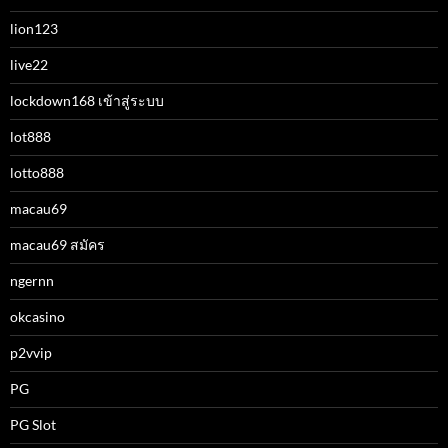
lion123
live22
lockdown168 เข้าสู่ระบบ
lot888
lotto888
macau69
macau69 สมัคร
ngernn
okcasino
p2vvip
PG
PG Slot