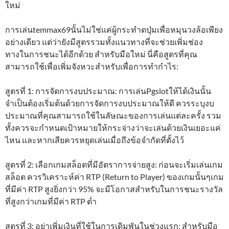
ใหม่
การเล่นtemmax69นั้นไม่ใช่แค่ผู้กระทำดปุ่มเพื่อหมุนวงล้อเพียง
อย่างเดียว แต่ว่ายังมีสูตรรวมทั้งแนวทางที่จะช่วยเพิ่มช่อง
ทางในการชนะได้อีกด้วย สำหรับมือใหม่ นี่คือสูตรที่คุณ
สามารถใช้เพื่อเพิ่มจังหวะสำหรับเพื่อการทำกำไร:
สูตรที่ 1: การจัดการงบประมาณ: การเล่นPgslotให้ได้เงินนั้น
จำเป็นต้องเริ่มต้นด้วยการจัดการงบประมาณให้ดี ควรระบุงบ
ประมาณที่คุณสามารถใช้ในลัษณะของการเล่นแต่ละครั้ง รวม
ทั้งควรจะกำหนดเป้าหมายให้กระจ่างว่าจะเล่นด้วยเงินเยอะแค่
ไหน และหากเสียควรหยุดเล่นเมื่อถึงข้อจำกัดที่ตั้งไว้
สูตรที่ 2: เลือกเกมสล็อตที่มีอัตราการจ่ายสูง: ก่อนจะเริ่มเล่นเกม
สล็อต ควรวิเคราะห์ค่า RTP (Return to Player) ของเกมนั้นๆเกม
ที่มีค่า RTP สูงยิ่งกว่า 95% จะมีโอกาสสำหรับในการชนะรางวัล
ที่สูงกว่าเกมที่มีค่า RTP ต่ำ
สูตรที่ 3: อย่าเพิ่มเงินที่ใช้ในการเดิมพันในช่วงแรก: สำหรับมือ