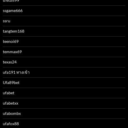
sretthi99
ssgame666
ssru
tangtem168
teenoi69
temmax69
texas24
ufa191 ทางเข้า
Ufa89bet
ufabet
ufabetxx
ufabombx
ufafox88