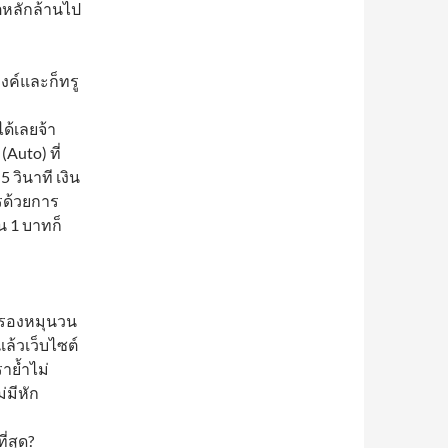
ตหลักล้านไป
งค์และก็ทรู
้เลยจ้า
Auto) ที่
 วินาที เงิน
ารด้วยการ
น 1 บาทก็
นสำรองหมุนวน
ล้วเว็บไซต์
าย้ำไม่
่มีหัก
ี่สุด?