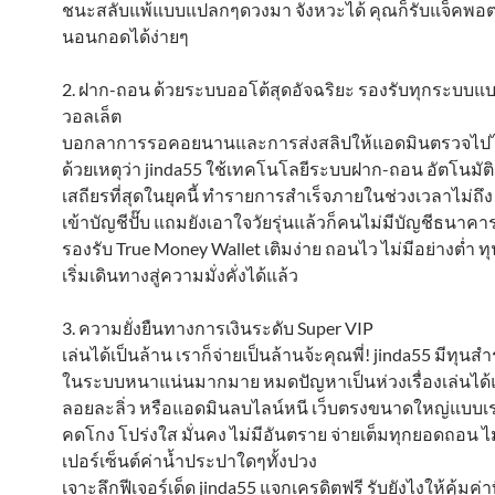
ชนะสลับแพ้แบบแปลกๆดวงมา จังหวะได้ คุณก็รับแจ็คพอ
นอนกอดได้ง่ายๆ
2. ฝาก-ถอน ด้วยระบบออโต้สุดอัจฉริยะ รองรับทุกระบบแบ
วอลเล็ต
บอกลาการรอคอยนานและการส่งสลิปให้แอดมินตรวจไปได
ด้วยเหตุว่า jinda55 ใช้เทคโนโลยีระบบฝาก-ถอน อัตโนมัติ (
เสถียรที่สุดในยุคนี้ ทำรายการสำเร็จภายในช่วงเวลาไม่ถึง 5
เข้าบัญชีปั๊บ แถมยังเอาใจวัยรุ่นแล้วก็คนไม่มีบัญชีธนาค
รองรับ True Money Wallet เติมง่าย ถอนไว ไม่มีอย่างต่ำ ทุ
เริ่มเดินทางสู่ความมั่งคั่งได้แล้ว
3. ความยั่งยืนทางการเงินระดับ Super VIP
เล่นได้เป็นล้าน เราก็จ่ายเป็นล้านจ้ะคุณพี่! jinda55 มีทุ
ในระบบหนาแน่นมากมาย หมดปัญหาเป็นห่วงเรื่องเล่นได้แ
ลอยละลิ่ว หรือแอดมินลบไลน์หนี เว็บตรงขนาดใหญ่แบบเร
คดโกง โปร่งใส มั่นคง ไม่มีอันตราย จ่ายเต็มทุกยอดถอน ไม
เปอร์เซ็นต์ค่าน้ำประปาใดๆทั้งปวง
เจาะลึกฟีเจอร์เด็ด jinda55 แจกเครดิตฟรี รับยังไงให้คุ้มค่าท