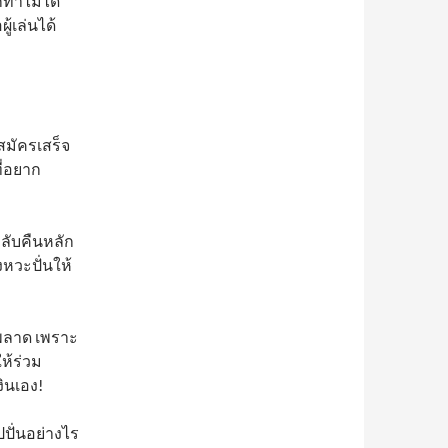
็ทำไม่ได้
ผู้เล่นได้
สมัครเสร็จ
ี่อยาก
ลับคืนหลัก
งหวะปั่นให้
มพลาด เพราะ
ห้ร่วม
ินเอง!
ปั่นอย่างไร