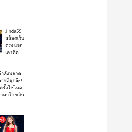
Jinda55
สล็อตเว็บ
ตรง แจก
เครดิต
ณกำลังพลาด
ายที่สุดจ้ะ!
ครั้งใช่ไหม
้ามาโกยเงิน