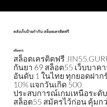
คลังเก็บป้ายกำกับ: สล็อตเครดิตฟรี
สล็อต55
สล็อตเครดิตฟรี JIN55.GUR
กันยา 69 สล็อต55 เว็บบาคา
อันดับ 1 ในไทย ทุกยอดฝากร
10% แจกวันเกิด 500
ประสบการณ์เกมเหนือระดั
สล็อต55 สมัครไว้ก่อน คุ้มกว