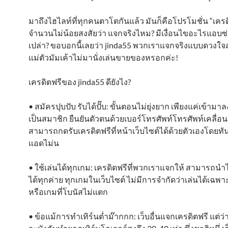
มาถึงไฮไลท์ที่ทุกคนตาโตกันแล้ว มันก็คือโปรโมชั่น “เครดิ
จำนวนไม่น้อยสงสัยว่า แจกจริงไหม? มีเงื่อนไขอะไรแอบซ่อ
เปล่า? ขอบอกนี้เลยว่า jinda55 พวกเราแจกจริงแบบดวงใจส
แม่ตัวมัมเค้าไม่มานั่งเล่นขายของหรอกค่ะ!
เครดิตฟรีของ jinda55 ดียังไง?
• สมัครปุบปับ รับได้ปั๊บ: ขั้นตอนไม่ยุ่งยาก เพียงแค่เข้ามา
เป็นสมาชิก ยืนยันตัวตนด้วยเบอร์โทรศัพท์โทรศัพท์เคลื่อนที
สามารถกดรับเครดิตฟรีที่หน้าเว็บไซต์ได้ด้วยตัวเองโดยทันท
แอดไม่น
• ใช้เล่นได้ทุกเกม: เครดิตฟรีที่พวกเราแจกให้ สามารถนำ
ได้ทุกค่าย ทุกเกมในเว็บไซต์ ไม่มีการจำกัดว่าเล่นได้เฉพา
หรือเกมที่โบนัสไม่แตก
• ข้อแม้การทำเทิร์นต่ำม๊ากกก: เว็บอื่นแจกเครดิตฟรี แต่ว