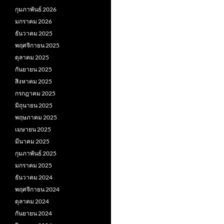
กุมภาพันธ์ 2026
มกราคม 2026
ธันวาคม 2025
พฤศจิกายน 2025
ตุลาคม 2025
กันยายน 2025
สิงหาคม 2025
กรกฎาคม 2025
มิถุนายน 2025
พฤษภาคม 2025
เมษายน 2025
มีนาคม 2025
กุมภาพันธ์ 2025
มกราคม 2025
ธันวาคม 2024
พฤศจิกายน 2024
ตุลาคม 2024
กันยายน 2024