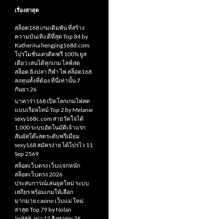
เรื่องล่าสุด
สล็อต168 เกมเดิมพัน ที่สร้าง
ความบันเทิง ดีที่สุด Top 84 by
Katherina hengjing168d.com
โปรโมชั่นเครดิตฟรี 100% ยูส
เดียว เล่นได้ทุกเกม ไลฟ์สด
สล็อต ยิงปลา กีฬา ไพ่ สล็อต168
ลงทุนทั้งที่ต้อง ที่นี่เท่านั้น 7
กันยา 26
บาคาร่า168 เปิดโลกเกมไพ่สด
แบบเรียลไทม์ Top 2 by Melanie
sexy168c.com สายวัดใจได้
1,000 ระบบอัตโนมัติเจ้าแรก
สัมผัสโต๊ะสดระดับพรีเมียม
sexy168 สมัครง่าย ได้โปรไว 11
Sep 2569
สล็อตเว็บตรง เว็บแจกหนัก
สล็อตเว็บตรง 2026
ประสบการณ์เล่นยุคใหม่ ระบบ
เสถียร พร้อมเกมให้เลือก
มากมาย casino เว็บแม่ ใหม่
ล่าสุด Top 79 by Nolan
jin888.asia 12 สิงหาคม 26