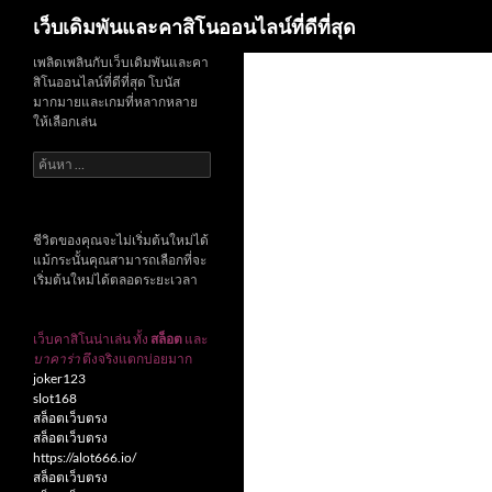
ค้นหา
เว็บเดิมพันและคาสิโนออนไลน์ที่ดีที่สุด
เพลิดเพลินกับเว็บเดิมพันและคา
สิโนออนไลน์ที่ดีที่สุด โบนัส
มากมายและเกมที่หลากหลาย
ให้เลือกเล่น
ค้นหา
สำหรับ:
ชีวิตของคุณจะไม่เริ่มต้นใหม่ได้
แม้กระนั้นคุณสามารถเลือกที่จะ
เริ่มต้นใหม่ได้ตลอดระยะเวลา
เว็บคาสิโนน่าเล่น ทั้ง
สล็อต
และ
บาคาร่า
ตึงจริงแตกบ่อยมาก
joker123
slot168
สล็อตเว็บตรง
สล็อตเว็บตรง
https://alot666.io/
สล็อตเว็บตรง