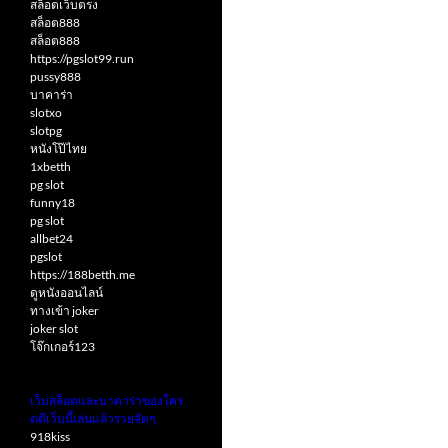
สล็อตเว็บตรง
สล็อต888
สล็อต888
https://pgslot99.run
pussy888
บาคาร่า
slotxo
slotpg
หนังโป๊ไทย
1xbetth
pg slot
funny18
pg slot
allbet24
pgslot
https://188betth.me
ดูหนังออนไลน์
ทางเข้า joker
joker slot
โจ๊กเกอร์123
เว็บสล็อตและบาคาร่าของโคร
ตดีเว็บนี้เล่นแล้วรวยจัดๆ
918kiss