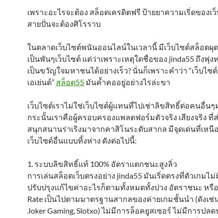
เพราะอะไรจะต้อง สล็อตเครดิตฟรี ป้ายยาความเริ่ดของเว็บต
สายปั่นจะต้องศิโรราบ
ในตลาดเว็บไซต์พนันออนไลน์ในเวลานี้ มีเว็บไซต์สล็อตผุด
เป็นพันๆเว็บไซต์ แต่ว่าเพราะเหตุใดชื่อของ jinda55 ถึงพุ่
เป็นขวัญใจมหาชนได้อย่างเร็ว? นั่นก็เพราะคำว่า “เว็บไซต
เอเย่นต์”
สล็อต55
มันค้ำคออยู่อย่างไรล่ะขา
เว็บไซต์เราไม่ใช่เว็บไซต์ผู้แทนที่ไปเช่าลิขสิทธิ์ต่อคนอื่นๆ
กระนั้นเราคือผู้ครอบครองแพลตฟอร์มตัวจริง เสียงจริง ที
สนุกสนานร่าเริงมาจากคาสิโนระดับสากล มีจุดเด่นที่เหนื
เว็บไซต์อื่นแบบทิ้งห่าง ดังต่อไปนี้:
1. ระบบลิขสิทธิ์แท้ 100% อัตราแตกชนะสูงลิ่ว
การเล่นสล็อตเว็บตรงอย่าง jinda55 มันเริ่ดตรงที่ตัวเกมไม่
ปรับปรุงแก้ไขค่าอะไรก็ตามทั้งหมดทั้งปวง อัตราชนะ หรื
Rate เป็นไปตามมาตรฐานสากลของค่ายเกมชั้นนำ (ดังเช่น
Joker Gaming, Slotxo) ไม่มีการล็อคยูสเซอร์ ไม่มีการปลด