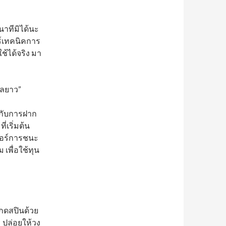
นาทีมิได้นะ
ร์เทคนิคการ
ช้ได้จริง มา
หลยาว”
ๆกับการฝาก
่เริ่มต้น
เจอร์การชนะ
เพื่อใช้ทุน
งกดสปินด้วย
ปล่อยให้วง