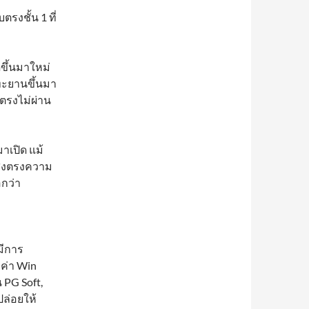
รงชั้น 1 ที่
ขึ้นมาใหม่
งทะยานขึ้นมา
์ตรงไม่ผ่าน
มาเปิด แม้
่ส่งตรงความ
อกว่า
มีการ
อค่า Win
 PG Soft,
ปล่อยให้