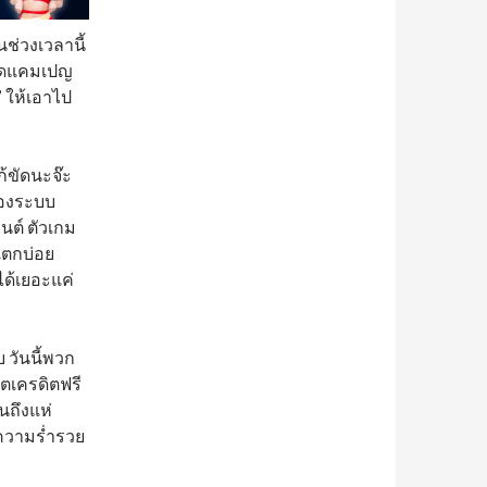
นช่วงเวลานี้
งจัดแคมเปญ
 ให้เอาไป
้ขัดนะจ๊ะ
ดลองระบบ
นต์ ตัวเกม
แตกบ่อย
ได้เยอะแค่
วันนี้พวก
ตเครดิตฟรี
นถึงแห่
ูความร่ำรวย