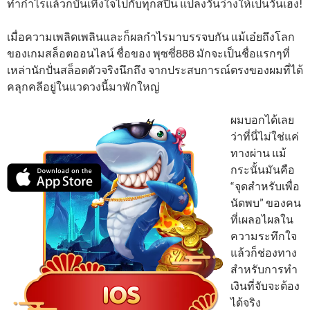
ทำกำไรแล้วก็บันเทิงใจไปกับทุกสปิน แปลงวันว่างให้เป็นวันเฮง!
เมื่อความเพลิดเพลินและก็ผลกำไรมาบรรจบกัน แม้เอ๋ยถึงโลก
ของเกมสล็อตออนไลน์ ชื่อของ พุซซี่888 มักจะเป็นชื่อแรกๆที่
เหล่านักปั่นสล็อตตัวจริงนึกถึง จากประสบการณ์ตรงของผมที่ได้
คลุกคลีอยู่ในแวดวงนี้มาพักใหญ่
ผมบอกได้เลย
ว่าที่นี่ไม่ใช่แค่
ทางผ่าน แม้
กระนั้นมันคือ
“จุดสำหรับเพื่อ
นัดพบ” ของคน
ที่เผลอไผลใน
ความระทึกใจ
แล้วก็ช่องทาง
สำหรับการทำ
เงินที่จับจะต้อง
ได้จริง