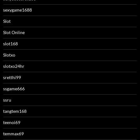
sexygame1688
Slot
Slot Online
slot168
Slotxo
slotxo24hr
sretthi99
ssgame666
ssru
tangtem168
teenoi69
temmax69