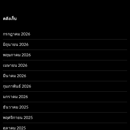
คลังเก็บ
กรกฎาคม 2026
มิถุนายน 2026
พฤษภาคม 2026
เมษายน 2026
มีนาคม 2026
กุมภาพันธ์ 2026
มกราคม 2026
ธันวาคม 2025
พฤศจิกายน 2025
ตุลาคม 2025