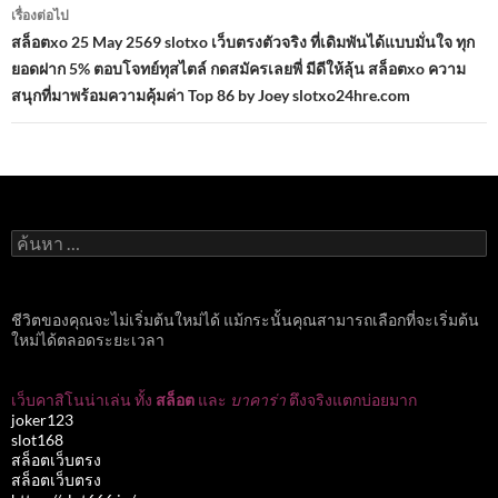
เรื่องต่อไป
สล็อตxo 25 May 2569 slotxo เว็บตรงตัวจริง ที่เดิมพันได้แบบมั่นใจ ทุก
ยอดฝาก 5% ตอบโจทย์ทุสไตล์ กดสมัครเลยพี่ มีดีให้ลุ้น สล็อตxo ความ
สนุกที่มาพร้อมความคุ้มค่า Top 86 by Joey slotxo24hre.com
ค้นหา
สำหรับ:
ชีวิตของคุณจะไม่เริ่มต้นใหม่ได้ แม้กระนั้นคุณสามารถเลือกที่จะเริ่มต้น
ใหม่ได้ตลอดระยะเวลา
เว็บคาสิโนน่าเล่น ทั้ง
สล็อต
และ
บาคาร่า
ตึงจริงแตกบ่อยมาก
joker123
slot168
สล็อตเว็บตรง
สล็อตเว็บตรง