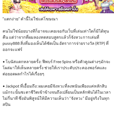
“แตกง่าย” คำนี้ไม่ใช่แค่โฆษณา
คนไม่ใช่น้อยบางทีก็อาจจะเคยเจอกับเว็บที่เล่นเท่าใดก็มิได้ทุน
คืน แต่ว่าจากที่ผมลองทดสอบสูตรแล้วก็จังหวะการเล่นที่
pussy888 สิ่งที่มองเห็นได้ชัดเป็น อัตราการจ่ายรางวัล (RTP) ที่
ออกจะแฟร์
• โบนัสแตกหลายครั้ง: ฟีพบร์ Free Spins หรือตัวคูณต่างๆมักจะ
โผล่มาให้เห็นหลายครั้ง ช่วยให้เราประคับประคองพอร์ตและ
ต่อยอดผลกำไรได้เรื่อยๆ
• Jackpot ที่เอื้อมถึง: ผมเคยมีจังหวะที่ลงพนันเพียงแค่หลักสิบ
แม้กระนั้นชะตาชีวิตเข้าข้างจนถึงเปลี่ยนเป็นหลักพันได้ในเวลา
ไม่กี่นาที ซึ่งมันพิสูจน์ให้มีความเห็นว่า “จังหวะ” มีอยู่จริงในทุก
สปิน