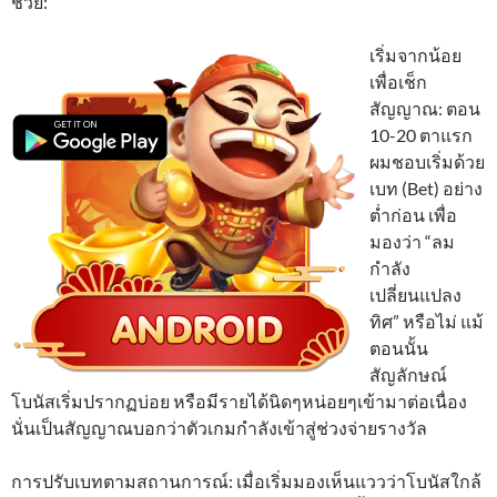
ช่วย:
เริ่มจากน้อย
เพื่อเช็ก
สัญญาณ: ตอน
10-20 ตาแรก
ผมชอบเริ่มด้วย
เบท (Bet) อย่าง
ต่ำก่อน เพื่อ
มองว่า “ลม
กำลัง
เปลี่ยนแปลง
ทิศ” หรือไม่ แม้
ตอนนั้น
สัญลักษณ์
โบนัสเริ่มปรากฏบ่อย หรือมีรายได้นิดๆหน่อยๆเข้ามาต่อเนื่อง
นั่นเป็นสัญญาณบอกว่าตัวเกมกำลังเข้าสู่ช่วงจ่ายรางวัล
การปรับเบทตามสถานการณ์: เมื่อเริ่มมองเห็นแววว่าโบนัสใกล้