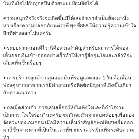
บันเทิงใจไปกับทุกสปิน ด้วยระบบป้อมจิตใจได้
ความสนุกที่จริงจริงจะเกิดขึ้นมิได้เลยถ้าเราจำเป็นต้องมานั่ง
ห่วงเรื่องความปลอดภัย แต่ว่าที่ พุซซี่888 ให้ความรู้ความเข้าใจ
สึกที่ต่างออกไปนะครับ
• ระบบฝาก-ถอนที่ไว: นี่คือส่วนสำคัญสำหรับผม การได้มอง
เห็นยอดเงินเข้า-ออกอย่างเร็วทำให้เรารู้สึกอุ่นใจและกล้าที่จะ
เสี่ยงเพิ่มขึ้นเรื่อยๆ
• การบริการลูกค้า: กลุ่มแอดมินที่รอดูแลตลอด 1 วัน คือเพื่อน
พ้องคู่ขาเวลาพวกเรามีคำถามหรือติดขัดปัญหาที่เกิดขึ้นเกี่ยว
กับทางแนวทาง
• กลเม็ดส่วนตัว: การเล่นสล็อตให้บันเทิงใจและก็กำไรงาม
เป็นการ “ไม่ใจร้อน” นะครับ ผมมักจะเริ่มจากเบทน้อยๆเพื่อมอง
จังหวะของเกมก่อน เมื่อมีความเห็นว่าสัญลักษณ์พิเศษเริ่มออก
มาถี่ขึ้น ต่างหากที่เป็นในเวลาที่พวกเราควรเริ่มเพิ่มระดับความ
ท้า