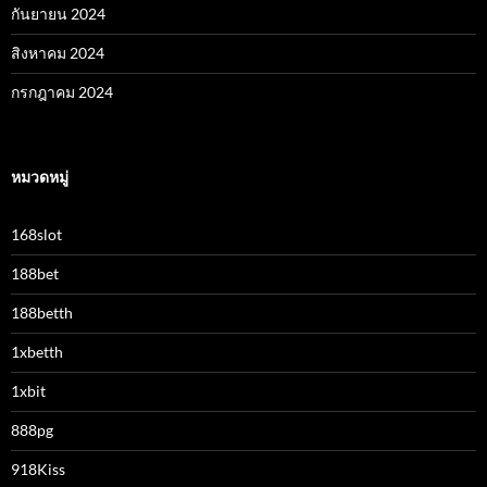
กันยายน 2024
สิงหาคม 2024
กรกฎาคม 2024
หมวดหมู่
168slot
188bet
188betth
1xbetth
1xbit
888pg
918Kiss