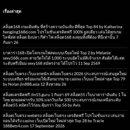
เรื่องล่าสุด
สล็อต168 เกมเดิมพัน ที่สร้างความบันเทิง ดีที่สุด Top 84 by Katherina
hengjing168d.com โปรโมชั่นเครดิตฟรี 100% ยูสเดียว เล่นได้ทุกเกม
ไลฟ์สด สล็อต ยิงปลา กีฬา ไพ่ สล็อต168 ลงทุนทั้งที่ต้อง ที่นี่เท่านั้น 7
กันยา 26
บาคาร่า168 เปิดโลกเกมไพ่สดแบบเรียลไทม์ Top 2 by Melanie
sexy168c.com สายวัดใจได้ 1,000 ระบบอัตโนมัติเจ้าแรก สัมผัสโต๊ะสด
ระดับพรีเมียม sexy168 สมัครง่าย ได้โปรไว 11 Sep 2569
สล็อตเว็บตรง เว็บแจกหนัก สล็อตเว็บตรง 2026 ประสบการณ์เล่นยุคใหม่
ระบบเสถียร พร้อมเกมให้เลือกมากมาย casino เว็บแม่ ใหม่ล่าสุด Top 79
by Nolan jin888.asia 12 สิงหาคม 26
สล็อตเครดิตฟรี Jin55.guru 1 กันยา 69 สล็อต55 เว็บบาคาร่าอันดับ 1 ใน
ไทย ทุกยอดฝากรับ 10% แจกวันเกิด 500 ประสบการณ์เกมเหนือระดับ
สล็อต55 สมัครไว้ก่อน คุ้มกว่า Top 56 by Avis
สล็อตเว็บตรง webตรง สล็อตเว็บตรง เครดิตฟรี โปรโมชั่นแรง เล่นง่าย
ถอนได้จริง casino เว็บเปิดใหม่ ใหม่ล่าสุด Top 28 by Tracie
188Bets4.com 17 September 2026