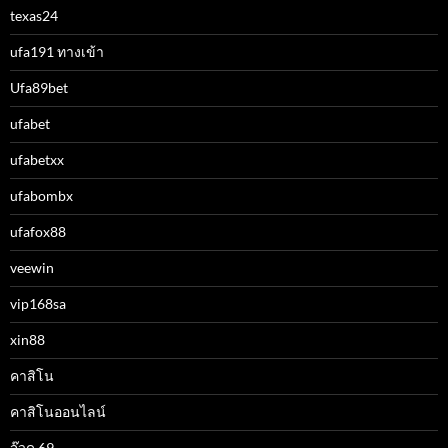
texas24
ufa191 ทางเข้า
Ufa89bet
ufabet
ufabetxx
ufabombx
ufafox88
veewin
vip168sa
xin88
คาสิโน
คาสิโนออนไลน์
จ๊วด 69