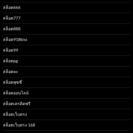
สล็อต666
สล็อต777
สล็อต888
สล็อต918kiss
สล็อต99
สล็อตpg
สล็อตxo
สล็อตพุซซี่
สล็อตออนไลน์
สล็อตเครดิตฟรี
สล็อตเว็บตรง
สล็อตเว็บตรง 168