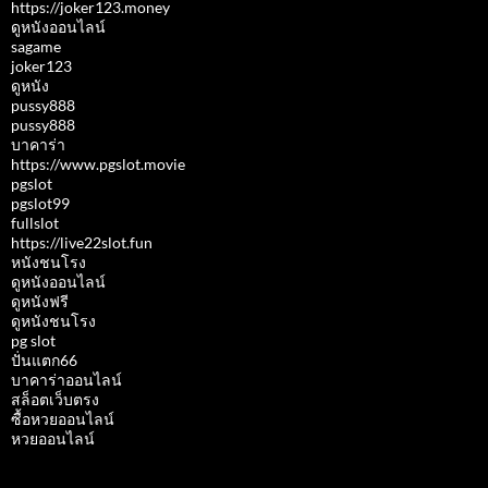
https://joker123.money
ดูหนังออนไลน์
sagame
joker123
ดูหนัง
pussy888
pussy888
บาคาร่า
https://www.pgslot.movie
pgslot
pgslot99
fullslot
https://live22slot.fun
หนังชนโรง
ดูหนังออนไลน์
ดูหนังฟรี
ดูหนังชนโรง
pg slot
ปั่นแตก66
บาคาร่าออนไลน์
สล็อตเว็บตรง
ซื้อหวยออนไลน์
หวยออนไลน์