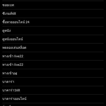
ซอยเบท
ซีเกมส์68
ซื้อหวยออนไลน์ 24
ดูหนัง
ดูหนังออนไลน์
ทดลองเล่นสล็อต
ทางเข้า live22
ทางเข้า live22
ทางเข้าpg
บาคาร่า
บาคาร่า168
บาคาร่าออนไลน์