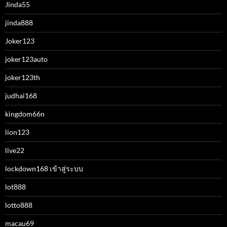
Jinda55
jinda888
Joker123
joker123auto
joker123th
judhai168
kingdom66n
lion123
live22
lockdown168 เข้าสู่ระบบ
lot888
lotto888
macau69