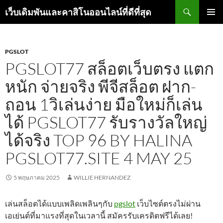
ค้นหา
เว็บเดิมพันและคาสิโนออนไลน์ที่ดีที่สุด
ข้าม
เมนูหลัก
ไป
ยัง
เนื้อหา
PGSLOT
PGSLOT77 สล็อตเว็บตรง แตก
หนัก จ่ายจริง พีจีสล็อต ฝาก-
ถอน 1วิเล่นง่าย มือใหม่ก็เล่น
ได้ PGSLOT77 รับรางวัลใหญ่
ได้จริง TOP 96 BY HALINA
PGSLOT77.SITE 4 MAY 25
5 พฤษภาคม 2025
WILLIE HERNANDEZ
เล่นสล็อตได้แบบเพลิดเพลินๆกับ
pgslot
เว็บไซต์ตรงไม่ผ่าน
เอเย่นต์ที่มาแรงที่สุดในเวลานี้ สมัครรับเครดิตฟรีได้เลย!