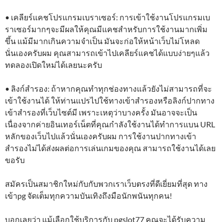
• เคลียร์แคชโปรแกรมเบราเซอร์: การเข้าใช้งานโปรแกรมเบ
ราเซอร์มากๆจะมีผลให้คุณมีแคชสำหรับการใช้งานมากเพิ่ม
ขึ้น แม้มีมากเกินความจำเป็น มันจะก่อให้หน้าเว็บไม่โหลด
นั่นเองครับผม คุณสามารถเข้าไปเคลียร์แคชได้แบบง่ายๆแล้ว
ทดลองเปิดใหม่ได้เลยนะครับ
• ลิงก์สำรอง: ถ้าหากคุณทำทุกช่องทางแล้วยังไม่สามารถที่จะ
เข้าใช้งานได้ ให้ท่านแปรไปใช้ทางเข้าสำรองหรือลิงก์ปากทาง
เข้าสำรองที่เว็บไซต์มี เพราะเหตุว่าบางครั้ง มันอาจจะเป็น
เนื่องจากค่ายอินเทอร์เน็ตที่คุณกำลังใช้งานได้ทำการแบน URL
หลักของเว็บไปแล้วนั่นเองครับผม การใช้งานปากทางเข้า
สำรองไม่ได้ส่งผลต่อการเล่นเกมของคุณ สามารถใช้งานได้เลย
ขอรับ
สมัครเป็นสมาชิกใหม่กับกับพวกเราเว็บตรงที่ดีเยี่ยมที่สุด ทาง
เข้าpg จัดเต็มทุกความบันเทิงถึงมือนักพนันทุกคน!
บอกเลยว่า แม้เลือกใช้บริการกับ pgslot77 คุณจะได้รับความ