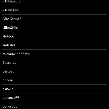
918kissauto
918kissme
ABAGroup2
allbet24hr
alot666
amb slot
askyouwin888 vip
Baccarat
bestbet
bitcoin
bkkwin
bonanza99
bonus888