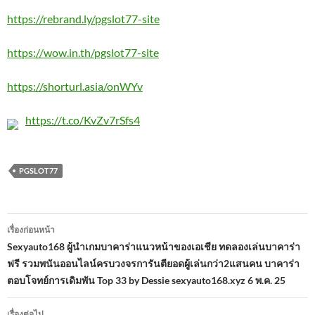
https://rebrand.ly/pgslot77-site
https://wow.in.th/pgslot77-site
https://shorturl.asia/onWYv
https://t.co/KvZv7rSfs4
PGSLOT77
เมนู
เรื่องก่อนหน้า
นำทาง
Sexyauto168 ผู้นำเกมบาคาร่าแนวหน้าของเอเชีย ทดลองเล่นบาคาร่า
ฟรี รวมพนันออนไลน์ครบวงจรการันตียอดผู้เล่นกว่า2แสนคน บาคาร่า
เรื่อง
ตอบโจทย์การเดิมพัน Top 33 by Dessie sexyauto168.xyz 6 พ.ค. 25
เรื่องต่อไป