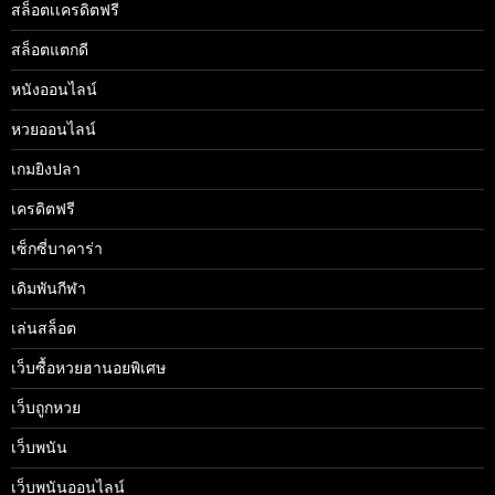
สล็อตเเครดิตฟรี
สล็อตแตกดี
หนังออนไลน์
หวยออนไลน์
เกมยิงปลา
เครดิตฟรี
เซ็กซี่บาคาร่า
เดิมพันกีฬา
เล่นสล็อต
เว็บซื้อหวยฮานอยพิเศษ
เว็บถูกหวย
เว็บพนัน
เว็บพนันออนไลน์