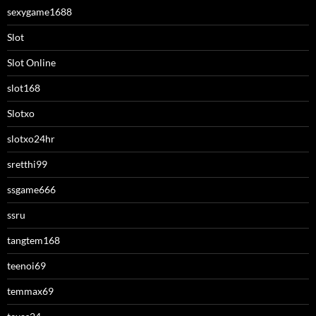
sexygame1688
Slot
Slot Online
slot168
Slotxo
slotxo24hr
sretthi99
ssgame666
ssru
tangtem168
teenoi69
temmax69