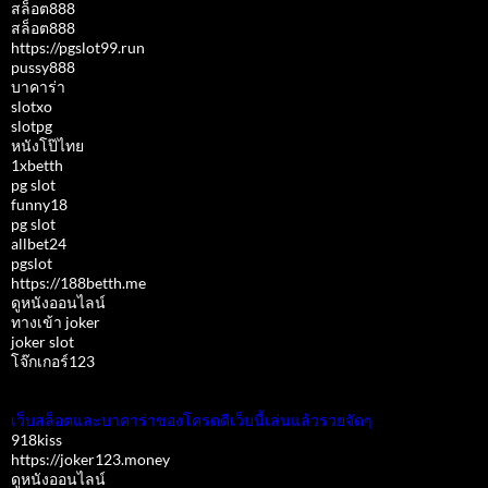
สล็อต888
สล็อต888
https://pgslot99.run
pussy888
บาคาร่า
slotxo
slotpg
หนังโป๊ไทย
1xbetth
pg slot
funny18
pg slot
allbet24
pgslot
https://188betth.me
ดูหนังออนไลน์
ทางเข้า joker
joker slot
โจ๊กเกอร์123
เว็บสล็อตและบาคาร่าของโครตดีเว็บนี้เล่นแล้วรวยจัดๆ
918kiss
https://joker123.money
ดูหนังออนไลน์