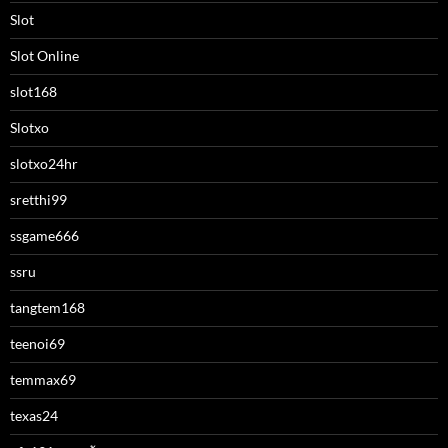
Slot
Slot Online
slot168
Slotxo
slotxo24hr
sretthi99
ssgame666
ssru
tangtem168
teenoi69
temmax69
texas24