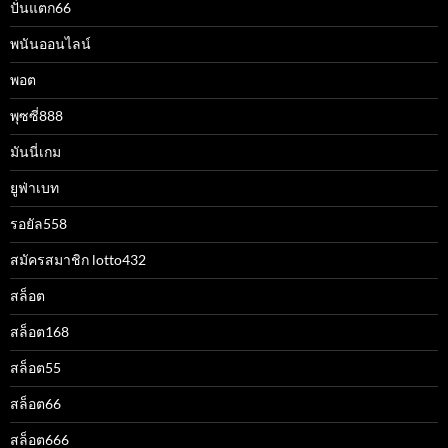
ปั่นแตก66
พนันออนไลน์
พอต
พุซซี่888
มันนี่เกม
ยูฟ่าเบท
รอยัล558
สมัครสมาชิก lotto432
สล็อต
สล็อต168
สล็อต55
สล็อต66
สล็อต666