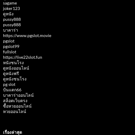
sagame
joker123
ดูหนัง
pussy888
pussy888
บาคาร่า
https://www.pgslot.movie
pgslot
pgslot99
fullslot
https://live22slot.fun
หนังชนโรง
ดูหนังออนไลน์
ดูหนังฟรี
ดูหนังชนโรง
pg slot
ปั่นแตก66
บาคาร่าออนไลน์
สล็อตเว็บตรง
ซื้อหวยออนไลน์
หวยออนไลน์
เรื่องล่าสุด