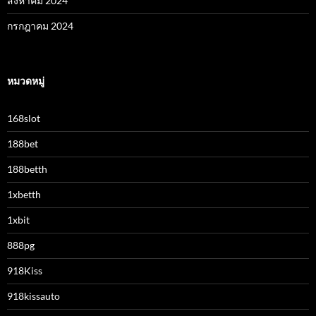
สิงหาคม 2024
กรกฎาคม 2024
หมวดหมู่
168slot
188bet
188betth
1xbetth
1xbit
888pg
918Kiss
918kissauto