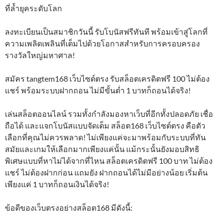
ที่ล้ำยุคระดับโลก
ลงทะเบียนเป็นสมาชิกวันนี้ รับโบนัสฟรีทันที พร้อมเข้าสู่โลกที่
ความเพลิดเพลินที่เต็มไปด้วยโอกาสสำหรับการครอบครอง
รางวัลใหญ่มหาศาล!
สมัคร tangtem168 เว็บไซต์ตรง รับสล็อตเครดิตฟรี 100 ไม่ต้อง
แชร์ พร้อมระบบฝากถอน ไม่มีขั้นต่ำ 1 บาทก็ถอนได้จริง!
เล่นสล็อตออนไลน์ รวมทั้งกำลังมองหาเว็บที่อีกทั้งปลอดภัย เชื่อ
ถือได้ และแจกโบนัสแบบจัดเต็ม สล็อต168 เว็บไซต์ตรง คือตัว
เลือกที่คุณไม่ควรพลาด! ไม่เพียงแค่จะมาพร้อมกับระบบที่ทัน
สมัยและเกมให้เลือกมากเพียงแค่นั้น แม้กระนั้นยังมอบสิทธิ
พิเศษแบบที่หาไม่ได้จากที่ไหน สล็อตเครดิตฟรี 100 บาท ไม่ต้อง
แชร์ ไม่ต้องฝากก่อน แถมยัง ฝากถอนได้ไม่มีอย่างน้อย เริ่มต้น
เพียงแค่ 1 บาทก็ถอนเงินได้จริง!
ข้อดีของเว็บตรงอย่างสล็อต168 มีดังนี้: