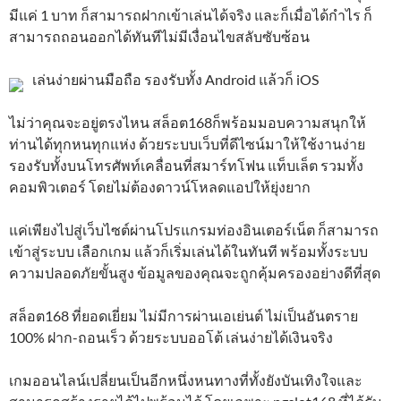
มีแค่ 1 บาท ก็สามารถฝากเข้าเล่นได้จริง และก็เมื่อได้กำไร ก็
สามารถถอนออกได้ทันทีไม่มีเงื่อนไขสลับซับซ้อน
เล่นง่ายผ่านมือถือ รองรับทั้ง Android แล้วก็ iOS
ไม่ว่าคุณจะอยู่ตรงไหน สล็อต168ก็พร้อมมอบความสนุกให้
ท่านได้ทุกหนทุกแห่ง ด้วยระบบเว็บที่ดีไซน์มาให้ใช้งานง่าย
รองรับทั้งบนโทรศัพท์เคลื่อนที่สมาร์ทโฟน แท็บเล็ต รวมทั้ง
คอมพิวเตอร์ โดยไม่ต้องดาวน์โหลดแอปให้ยุ่งยาก
แค่เพียงไปสู่เว็บไซต์ผ่านโปรแกรมท่องอินเตอร์เน็ต ก็สามารถ
เข้าสู่ระบบ เลือกเกม แล้วก็เริ่มเล่นได้ในทันที พร้อมทั้งระบบ
ความปลอดภัยขั้นสูง ข้อมูลของคุณจะถูกคุ้มครองอย่างดีที่สุด
สล็อต168 ที่ยอดเยี่ยม ไม่มีการผ่านเอเย่นต์ ไม่เป็นอันตราย
100% ฝาก-ถอนเร็ว ด้วยระบบออโต้ เล่นง่ายได้เงินจริง
เกมออนไลน์เปลี่ยนเป็นอีกหนึ่งหนทางที่ทั้งยังบันเทิงใจและ