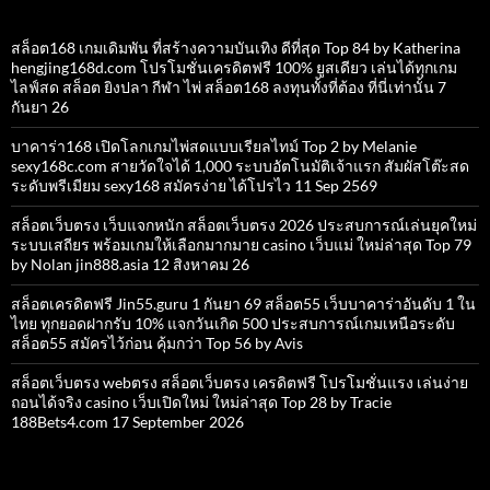
สล็อต168 เกมเดิมพัน ที่สร้างความบันเทิง ดีที่สุด Top 84 by Katherina
hengjing168d.com โปรโมชั่นเครดิตฟรี 100% ยูสเดียว เล่นได้ทุกเกม
ไลฟ์สด สล็อต ยิงปลา กีฬา ไพ่ สล็อต168 ลงทุนทั้งที่ต้อง ที่นี่เท่านั้น 7
กันยา 26
บาคาร่า168 เปิดโลกเกมไพ่สดแบบเรียลไทม์ Top 2 by Melanie
sexy168c.com สายวัดใจได้ 1,000 ระบบอัตโนมัติเจ้าแรก สัมผัสโต๊ะสด
ระดับพรีเมียม sexy168 สมัครง่าย ได้โปรไว 11 Sep 2569
สล็อตเว็บตรง เว็บแจกหนัก สล็อตเว็บตรง 2026 ประสบการณ์เล่นยุคใหม่
ระบบเสถียร พร้อมเกมให้เลือกมากมาย casino เว็บแม่ ใหม่ล่าสุด Top 79
by Nolan jin888.asia 12 สิงหาคม 26
สล็อตเครดิตฟรี Jin55.guru 1 กันยา 69 สล็อต55 เว็บบาคาร่าอันดับ 1 ใน
ไทย ทุกยอดฝากรับ 10% แจกวันเกิด 500 ประสบการณ์เกมเหนือระดับ
สล็อต55 สมัครไว้ก่อน คุ้มกว่า Top 56 by Avis
สล็อตเว็บตรง webตรง สล็อตเว็บตรง เครดิตฟรี โปรโมชั่นแรง เล่นง่าย
ถอนได้จริง casino เว็บเปิดใหม่ ใหม่ล่าสุด Top 28 by Tracie
188Bets4.com 17 September 2026