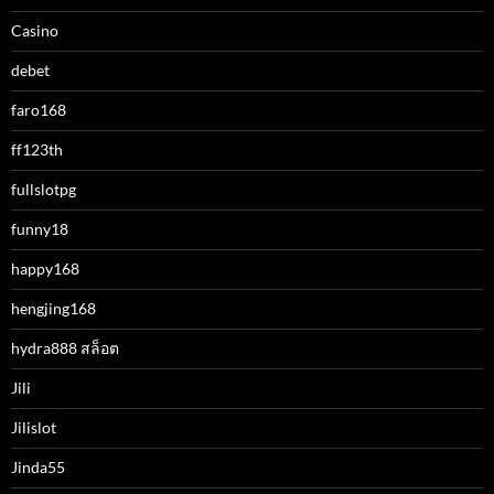
Casino
debet
faro168
ff123th
fullslotpg
funny18
happy168
hengjing168
hydra888 สล็อต
Jili
Jilislot
Jinda55