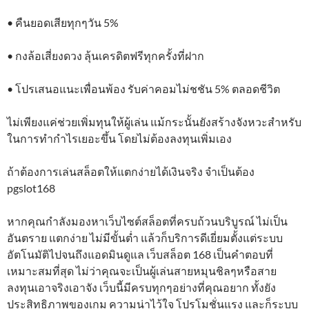
• คืนยอดเสียทุกๆวัน 5%
• กงล้อเสี่ยงดวง ลุ้นเครดิตฟรีทุกครั้งที่ฝาก
• โปรเสนอแนะเพื่อนพ้อง รับค่าคอมไม่ชชัน 5% ตลอดชีวิต
ไม่เพียงแค่ช่วยเพิ่มทุนให้ผู้เล่น แม้กระนั้นยังสร้างจังหวะสำหรับ
ในการทำกำไรเยอะขึ้น โดยไม่ต้องลงทุนเพิ่มเอง
ถ้าต้องการเล่นสล็อตให้แตกง่ายได้เงินจริง จำเป็นต้อง
pgslot168
หากคุณกำลังมองหาเว็บไซต์สล็อตที่ครบถ้วนบริบูรณ์ ไม่เป็น
อันตราย แตกง่าย ไม่มีขั้นต่ำ แล้วก็บริการดีเยี่ยมตั้งแต่ระบบ
อัตโนมัติไปจนถึงแอดมินดูแล เว็บสล็อต 168 เป็นคำตอบที่
เหมาะสมที่สุด ไม่ว่าคุณจะเป็นผู้เล่นสายหมุนชิลๆหรือสาย
ลงทุนเอาจริงเอาจัง เว็บนี้มีครบทุกๆอย่างที่คุณอยาก ทั้งยัง
ประสิทธิภาพของเกม ความน่าไว้ใจ โปรโมชั่นแรง และก็ระบบ