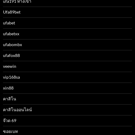
ufa191 ทางเข้า
Ufa89bet
ufabet
ufabetxx
ufabombx
ufafox88
veewin
vip168sa
xin88
คาสิโน
คาสิโนออนไลน์
จ๊วด 69
ซอยเบท