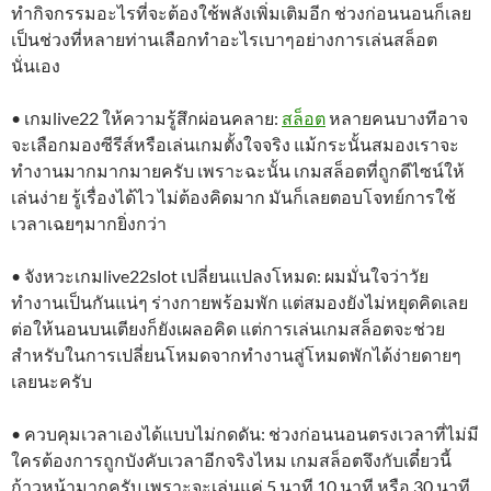
ทำกิจกรรมอะไรที่จะต้องใช้พลังเพิ่มเติมอีก ช่วงก่อนนอนก็เลย
เป็นช่วงที่หลายท่านเลือกทำอะไรเบาๆอย่างการเล่นสล็อต
นั่นเอง
• เกมlive22 ให้ความรู้สึกผ่อนคลาย:
สล็อต
หลายคนบางทีอาจ
จะเลือกมองซีรีส์หรือเล่นเกมตั้งใจจริง แม้กระนั้นสมองเราจะ
ทำงานมากมากมายครับ เพราะฉะนั้น เกมสล็อตที่ถูกดีไซน์ให้
เล่นง่าย รู้เรื่องได้ไว ไม่ต้องคิดมาก มันก็เลยตอบโจทย์การใช้
เวลาเฉยๆมากยิ่งกว่า
• จังหวะเกมlive22slot เปลี่ยนแปลงโหมด: ผมมั่นใจว่าวัย
ทำงานเป็นกันแน่ๆ ร่างกายพร้อมพัก แต่สมองยังไม่หยุดคิดเลย
ต่อให้นอนบนเตียงก็ยังเผลอคิด แต่การเล่นเกมสล็อตจะช่วย
สำหรับในการเปลี่ยนโหมดจากทำงานสู่โหมดพักได้ง่ายดายๆ
เลยนะครับ
• ควบคุมเวลาเองได้แบบไม่กดดัน: ช่วงก่อนนอนตรงเวลาที่ไม่มี
ใครต้องการถูกบังคับเวลาอีกจริงไหม เกมสล็อตจึงกับเดี๋ยวนี้
ก้าวหน้ามากครับ เพราะจะเล่นแค่ 5 นาที 10 นาที หรือ 30 นาที