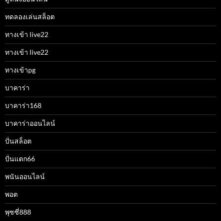
ทดลองเล่นสล็อต
ทางเข้า live22
ทางเข้า live22
ทางเข้าpg
บาคาร่า
บาคาร่า168
บาคาร่าออนไลน์
ปั่นสล็อต
ปั่นแตก66
พนันออนไลน์
พอต
พุซซี่888