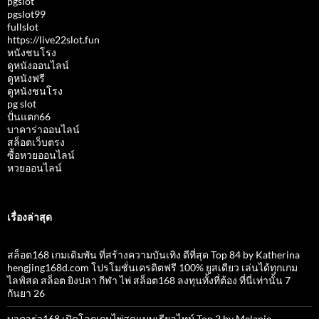
pgslot
pgslot99
fullslot
https://live22slot.fun
หนังชนโรง
ดูหนังออนไลน์
ดูหนังฟรี
ดูหนังชนโรง
pg slot
ปั่นแตก66
บาคาร่าออนไลน์
สล็อตเว็บตรง
ซื้อหวยออนไลน์
หวยออนไลน์
เรื่องล่าสุด
สล็อต168 เกมเดิมพัน ที่สร้างความบันเทิง ดีที่สุด Top 84 by Katherina
hengjing168d.com โปรโมชั่นเครดิตฟรี 100% ยูสเดียว เล่นได้ทุกเกม
ไลฟ์สด สล็อต ยิงปลา กีฬา ไพ่ สล็อต168 ลงทุนทั้งที่ต้อง ที่นี่เท่านั้น 7
กันยา 26
บาคาร่า168 เปิดโลกเกมไพ่สดแบบเรียลไทม์ Top 2 by Melanie