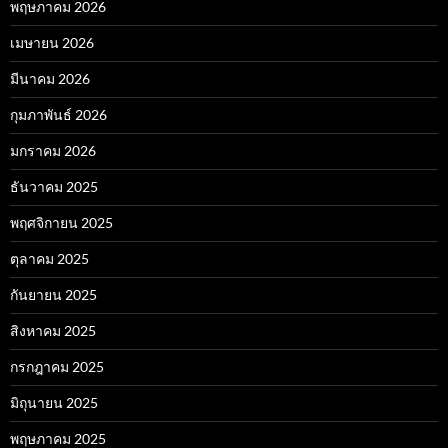
พฤษภาคม 2026
เมษายน 2026
มีนาคม 2026
กุมภาพันธ์ 2026
มกราคม 2026
ธันวาคม 2025
พฤศจิกายน 2025
ตุลาคม 2025
กันยายน 2025
สิงหาคม 2025
กรกฎาคม 2025
มิถุนายน 2025
พฤษภาคม 2025