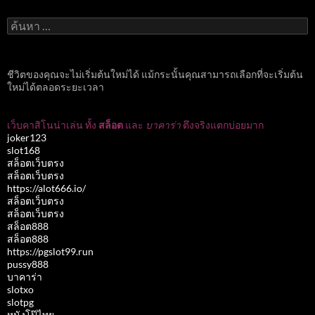
ค้นหา
สำหรับ:
ชีวิตของคุณจะไม่เริ่มต้นใหม่ได้ แม้กระนั้นคุณสามารถเลือกที่จะเริ่มต้น
ใหม่ได้ตลอดระยะเวลา
เว็บคาสิโนน่าเล่น ทั้ง
สล็อต
และ
บาคาร่า
ตึงจริงแตกบ่อยมาก
joker123
slot168
สล็อตเว็บตรง
สล็อตเว็บตรง
https://alot666.io/
สล็อตเว็บตรง
สล็อตเว็บตรง
สล็อต888
สล็อต888
https://pgslot99.run
pussy888
บาคาร่า
slotxo
slotpg
หนังโป๊ไทย