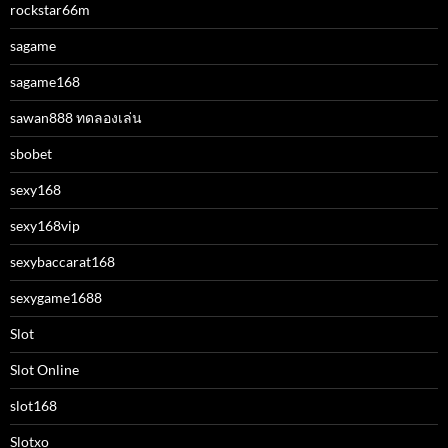
rockstar66m
sagame
sagame168
sawan888 ทดลองเล่น
sbobet
sexy168
sexy168vip
sexybaccarat168
sexygame1688
Slot
Slot Online
slot168
Slotxo