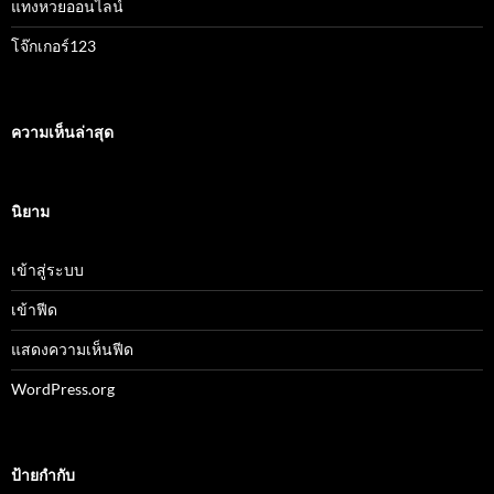
แทงหวยออนไลน์
โจ๊กเกอร์123
ความเห็นล่าสุด
นิยาม
เข้าสู่ระบบ
เข้าฟีด
แสดงความเห็นฟีด
WordPress.org
ป้ายกำกับ