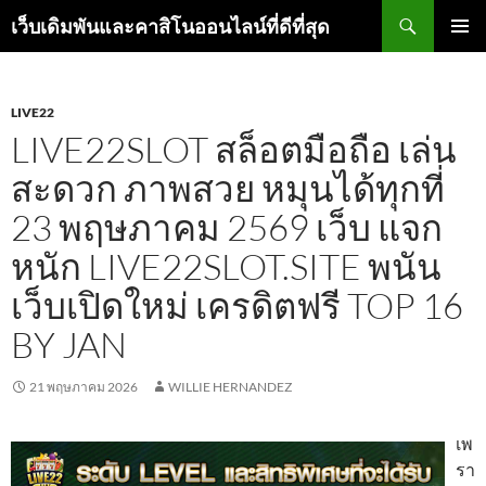
ค้นหา
เว็บเดิมพันและคาสิโนออนไลน์ที่ดีที่สุด
ข้าม
เมนูหลัก
ไป
ยัง
เนื้อหา
LIVE22
LIVE22SLOT สล็อตมือถือ เล่น
สะดวก ภาพสวย หมุนได้ทุกที่
23 พฤษภาคม 2569 เว็บ แจก
หนัก LIVE22SLOT.SITE พนัน
เว็บเปิดใหม่ เครดิตฟรี TOP 16
BY JAN
21 พฤษภาคม 2026
WILLIE HERNANDEZ
เพ
รา