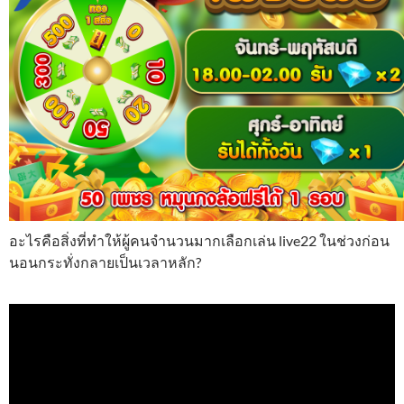
อะไรคือสิ่งที่ทำให้ผู้คนจำนวนมากเลือกเล่น live22 ในช่วงก่อน
นอนกระทั่งกลายเป็นเวลาหลัก?