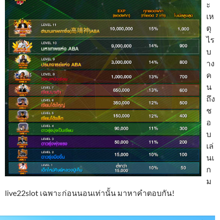
ะ
เห
ตุ
ไร
บ
าง
ค
น
ถึง
ช
อ
บ
เล่
นเ
ก
ม
live22slot เฉพาะก่อนนอนเท่านั้น มาหาคำตอบกัน!