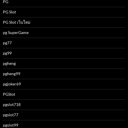
PG
PG Slot
PG Slot เว็บใหม่
pg SuperGame
pg77
pg99
pgheng
pgheng99
pgjoker69
PGSlot
pgslot718
pgslot77
pgslot99