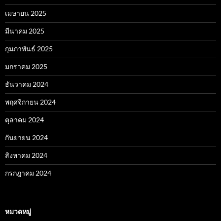
เมษายน 2025
มีนาคม 2025
กุมภาพันธ์ 2025
มกราคม 2025
ธันวาคม 2024
พฤศจิกายน 2024
ตุลาคม 2024
กันยายน 2024
สิงหาคม 2024
กรกฎาคม 2024
หมวดหมู่