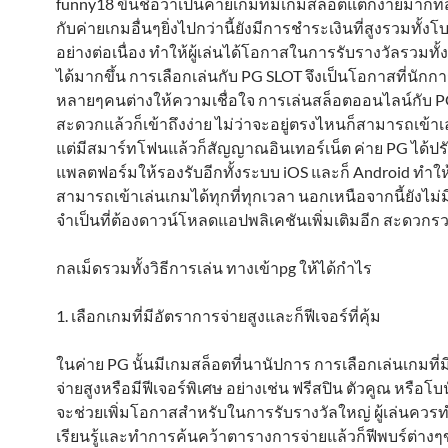
funny18 ขึ้นชื่อว่าเป็นค่ายเกมที่มีเกมสล็อตแตกง่ายมากที่สุ
กับค่ายเกมอื่นๆยิ่งไปกว่านี้ยังมีการชำระเงินที่สูงรวมทั้งโบ
อย่างต่อเนื่อง ทำให้ผู้เล่นได้โอกาสในการรับรางวัลรวมทั
ได้มากขึ้น การเลือกเล่นกับ PG SLOT จึงเป็นโอกาสที่นักก
หลายๆคนต่างให้ความเชื่อใจ การเล่นสล็อตออนไลน์กับ PG
สะดวกแล้วก็เข้าถึงง่าย ไม่ว่าจะอยู่ตรงไหนก็สามารถเข้าเล
แต่มีสมาร์ทโฟนแล้วก็สัญญาณอินเทอร์เน็ต ค่าย PG ได้ปร
แพลตฟอร์มให้รองรับอีกทั้งระบบ iOS และก็ Android ทำให้ผ
สามารถเข้าเล่นเกมได้ทุกที่ทุกเวลา นอกเหนือจากนี้ยังไม
จำเป็นที่ต้องดาวน์โหลดแอปพลิเคชันเพิ่มเติมอีก สะดวกรวม
กลเม็ดรวมทั้งวิธีการเล่น ทางเข้าpg ให้ได้กำไร
1. เลือกเกมที่มีอัตราการจ่ายสูงและก็ฟีเจอร์ที่คุ้ม
ในค่าย PG นั้นมีเกมสล็อตที่นานัปการ การเลือกเล่นเกมที่
จ่ายสูงหรือมีฟีเจอร์พิเศษ อย่างเช่น ฟรีสปิน ตัวคูณ หรือโบน
จะช่วยเพิ่มโอกาสสำหรับในการรับรางวัลใหญ่ ผู้เล่นคว
เรียนรู้และทำการค้นคว้าตารางการจ่ายแล้วก็ฟีพบร์ต่าง