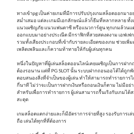
ทางเข้าpg เป็นค่ายเกมที่มีการปรับปรุงเกมสล็อตออกมาอย
สม่ำเสมอ แต่ละเกมมีเอกลักษณ์แล้วก็ธีมที่หลากหลาย ทั้
แนวเผชิญภัย แนวแฟนตาซี หรือแนวการ์ตูน ทุกเกมล้วนแต่
ออกแบบมาอย่างประณีต มีกราฟิกที่สวยสดงดงาม เอฟเฟกต์ท
รวมทั้งเสียงประกอบที่เข้ากับรายละเอียดของเกม ช่วยเพิ่
เพลิดเพลินและก็ความท้าทายให้กับผู้เล่นทุกคน
หนึ่งในปัญหาที่ผู้เล่นสล็อตออนไลน์เคยเผชิญเป็นการฝากถ
ต้องรอนาน แต่ที่ PG SLOT นั้น ระบบฝากถอนออโต้ได้ถูกพั
ตอบสนองสิ่งที่จำเป็นของผู้เล่น ทำให้สามารถทำรายการไ
กี่นาที ไม่ว่าจะเป็นการฝากเงินหรือถอนเงินก็ตาม ไม่มีอย่
สำหรับเพื่อการทำรายการ ผู้เล่นสามารถรื้นเริงกับเกมได้ส
สะดุด
เกมสล็อตแตกง่ายและก็มีอัตราการจ่ายที่สูง รองรับการเล่
ถือ เล่นได้ทุกที่ที่ต้องการ