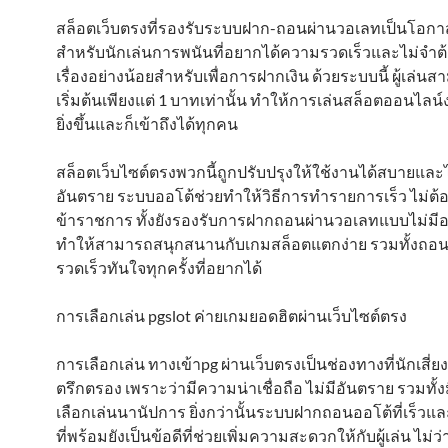
สล็อตเว็บตรงที่รองรับระบบฝาก-ถอนผ่านวอเลทเป็นโอกา
สำหรับนักเล่นการพนันที่อยากได้ความรวดเร็วและไม่จำต
เรื่องอย่างน้อยสำหรับเพื่อการฝากเงิน ด้วยระบบนี้ ผู้เล่
เริ่มต้นเพียงแต่ 1 บาทเท่านั้น ทำให้การเล่นสล็อตออนไลน
ยิ่งขึ้นและก็เข้าถึงได้ทุกคน
สล็อตเว็บไซต์ตรงพวกนี้ถูกปรับปรุงให้ใช้งานได้สบายและไ
อันตราย ระบบออโต้ช่วยทำให้วิธีการทำรายการเร็ว ไม่ต้
ข้าราชการ ทั้งยังรองรับการฝากถอนผ่านวอเลทแบบไม่มีอ
ทำให้สามารถสนุกสนานกับเกมสล็อตแตกง่าย รวมทั้งถอนเ
รวดเร็วทันใจทุกครั้งที่อยากได้
การเลือกเล่น pgslot ค่ายเกมยอดฮิตผ่านเว็บไซต์ตรง
การเลือกเล่น ทางเข้าpg ผ่านเว็บตรงเป็นช่องทางที่นักเสี
ตรึกตรอง เพราะว่ามีความน่าเชื่อถือ ไม่มีอันตราย รวมทั้ง
เลือกเล่นนานัปการ ยิ่งกว่านั้นระบบฝากถอนออโต้ที่เร็ว
ที่พร้อมยังเป็นข้อดีที่ช่วยเพิ่มความสะดวกให้กับผู้เล่น ไม่ว