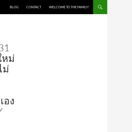
ข้ามไปยังเนื้อหา
BLOG
CONTACT
WELCOME TO THE FAMILY!
31
ใหม่
ไม่
เอง
Y