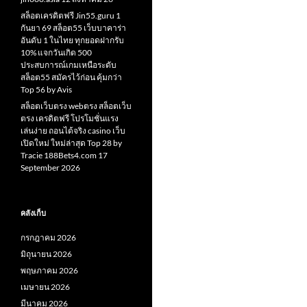
สล็อตเครดิตฟรี Jin55.guru 1
กันยา 69 สล็อต55 เว็บบาคาร่า
อันดับ 1 ในไทย ทุกยอดฝากรับ
10% แจกวันเกิด 500
ประสบการณ์เกมเหนือระดับ
สล็อต55 สมัครไว้ก่อน คุ้มกว่า
Top 56 by Avis
สล็อตเว็บตรง webตรง สล็อตเว็บ
ตรง เครดิตฟรี โปรโมชั่นแรง
เล่นง่าย ถอนได้จริง casino เว็บ
เปิดใหม่ ใหม่ล่าสุด Top 28 by
Tracie 188Bets4.com 17
September 2026
คลังเก็บ
กรกฎาคม 2026
มิถุนายน 2026
พฤษภาคม 2026
เมษายน 2026
มีนาคม 2026