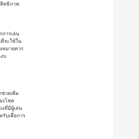
ะสิทธิภาพ
กการเล่น
นที่จะใช้ใน
ุ่งหมายควร
นงบ
ช่วยเพิ่ม
่ยงโชค
่มีผู้เล่น
หรับเพื่อการ