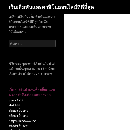
ค้นหา
เว็บเดิมพันและคาสิโนออนไลน์ที่ดีที่สุด
เพลิดเพลินกับเว็บเดิมพันและคา
สิโนออนไลน์ที่ดีที่สุด โบนัส
มากมายและเกมที่หลากหลาย
ให้เลือกเล่น
ค้นหา
สำหรับ:
ชีวิตของคุณจะไม่เริ่มต้นใหม่ได้
แม้กระนั้นคุณสามารถเลือกที่จะ
เริ่มต้นใหม่ได้ตลอดระยะเวลา
เว็บคาสิโนน่าเล่น ทั้ง
สล็อต
และ
บาคาร่า
ตึงจริงแตกบ่อยมาก
joker123
slot168
สล็อตเว็บตรง
สล็อตเว็บตรง
https://alot666.io/
สล็อตเว็บตรง