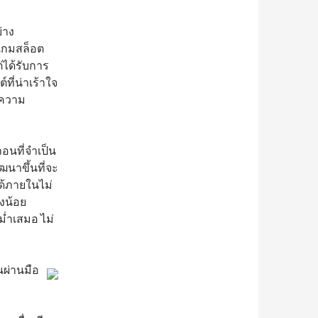
่าง
งเกมสล็อต
ได้รับการ
ี่น่าเร้าใจ
มความ
อนที่จำเป็น
ฒนาขึ้นที่จะ
ด้ภายในไม่
างน้อย
ม่ำเสมอ ไม่
นผ่านมือ