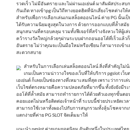
รวดเร็ว ไม่มีอันตราย และไม่ผ่านเอเย่นต์ มาสัมผัสประสบ
กันเถิด ทางเข้าpg เป็นวิถีทางยอดฮิตที่นักเสี่ยงโชคต่างใ
สำหรับเพื่อการเลือกเล่นเกมสล็อตออนไลน์ ค่าย PG นั้นเป็
ได้รับความนิยมสูงสุดในวงการ ด้วยการออกแบบที่ล้ำสมั
สนุกสนานที่ครอบคลุม รวมทั้งฟีเจอร์ที่สร้างจังหวะให้ผู้เ
คว้ารางวัลใหญ่กล้วยๆผ่านระบบฝากถอนออโต้ที่เร็วแล้วก็
อันตราย ไม่ว่าคุณจะเป็นมือใหม่หรือเซียน ก็สามารถเข้าเล
สะดวกสบาย
สำหรับในการเลือกเล่นสล็อตออนไลน์ สิ่งที่สำคัญไม่น
เกมเป็นความน่าวางใจของเว็บที่ให้บริการ pgslot เว็บ
เอเย่นต์ ก็เลยเป็นช่องทางที่เหมาะสมที่สุด เพราะว่าการเล่
เว็บไซต์ตรงหมายคือความปลอดภัยที่มากขึ้น ทั้งยังยังม
ออโต้ที่ล้ำสมัย สามารถทำรายการได้ด้วยตัวเองทุกขั้นตอ
คอยแอดไม่นหรือติดต่อเจ้าหน้าที่ ระบบนี้ช่วยประหยัดเวลา 
สามารถใช้เวลาทั้งผองไปกับการสนุกรวมทั้งลุ้นโชคจาก
แตกง่ายที่ค่าย PG SLOT จัดเต็มมาให้
แนะนำ pgslot ค่ายเกมยอดนิยม อันดับหนึ่งในประเทศไทย