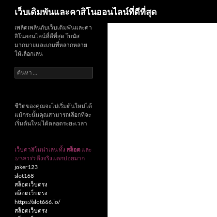
ค้นหา
เว็บเดิมพันและคาสิโนออนไลน์ที่ดีที่สุด
เพลิดเพลินกับเว็บเดิมพันและคา
สิโนออนไลน์ที่ดีที่สุด โบนัส
มากมายและเกมที่หลากหลาย
ให้เลือกเล่น
ค้นหา
สำหรับ:
ชีวิตของคุณจะไม่เริ่มต้นใหม่ได้
แม้กระนั้นคุณสามารถเลือกที่จะ
เริ่มต้นใหม่ได้ตลอดระยะเวลา
เว็บคาสิโนน่าเล่น ทั้ง
สล็อต
และ
บาคาร่า
ตึงจริงแตกบ่อยมาก
joker123
slot168
สล็อตเว็บตรง
สล็อตเว็บตรง
https://alot666.io/
สล็อตเว็บตรง