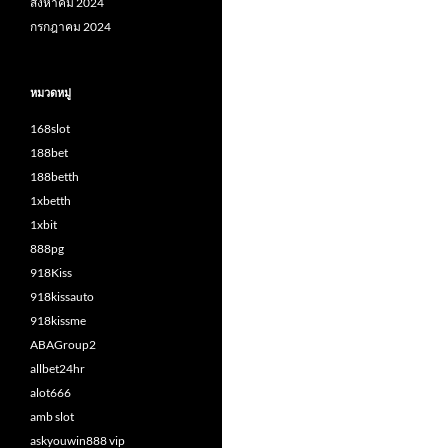
สิงหาคม 2024
กรกฎาคม 2024
หมวดหมู่
168slot
188bet
188betth
1xbetth
1xbit
888pg
918Kiss
918kissauto
918kissme
ABAGroup2
allbet24hr
alot666
amb slot
askyouwin888 vip