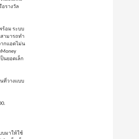
รือรางวัล
าพร้อม ระบบ
ล่นสามารถทำ
จากแอดไม่น
ueMoney
ะเป็นยอดเล็ก
่นที่วางแบบ
00.
แบบมาให้ใช้