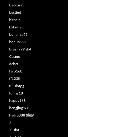
Baccarat
bestbet
bitcoin
bkkwin
bonanza99
bonus888
brazil999 slot
Casino
debet
faro168
ff123th
fullslotpg
funny18
happy168
hengjing168
hydra888 สล็อต
Jili
Jilislot