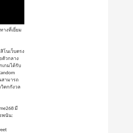
งที่เยี่ยม
าสิโนเว็บตรง
ือตัวกลาง
เกมได้รับ
(Random
ล่นสามารถ
าวิตกกังวล
me268 มี
รพนัน:
weet