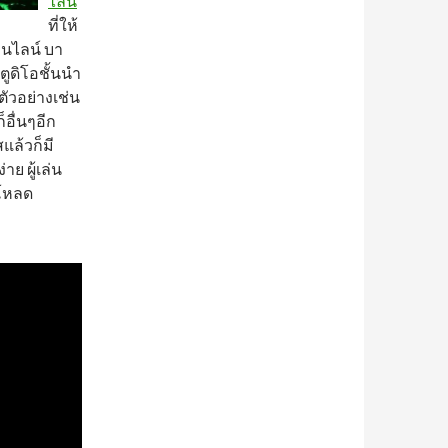
ไลน์
ที่ให้
นไลน์ บา
ูดิโอชั้นนำ
ตัวอย่างเช่น
อื่นๆอีก
ล้วก็มี
ย ผู้เล่น
์โหลด