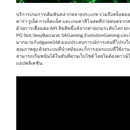
บริการเกมการเดิมพันหลากหลายประเภท รวมถึงสล็อตออ
คาร่า รูเล็ต กางล็คแจ็ค และเกมคาสิโนสดที่ถ่ายทอดจากสต
ด้วยการเชื่อมต่อ API ลิขสิทธิ์แท้จากค่ายเกมระดับโลก ยก
PG Slot, SexyBaccarat, SAGaming, EvolutionGaming และก็
มากมาย Fullgame268 มอบประสบการณ์การเล่นที่โปร่งใสแ
คุณภาพสูง ด้วยระบบที่นำสมัยและก็การออกแบบที่ใช้งานง่า
สามารถเริ่มพนันได้ในทันทีผ่านเว็บไซต์ โดยไม่ต้องดาวน
แอปพลิเคชัน.